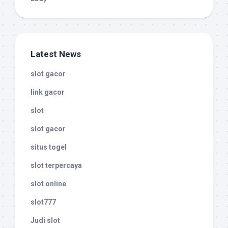
Latest News
slot gacor
link gacor
slot
slot gacor
situs togel
slot terpercaya
slot online
slot777
Judi slot