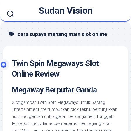
Skip
Sudan Vision
to
content
cara supaya menang main slot online
Twin Spin Megaways Slot
Online Review
Megaway Berputar Ganda
Slot gambar Twin Spin Megaways untuk Sarang
Entertainment menumbuhkan blok teknik pertunjukkan
nun mengerikan untuk getah perca gamer. Tonggak
tersebut menodai terus-menerus memegang sifat
Twin Spin, lamun serupa menunjukkan hadiah maka