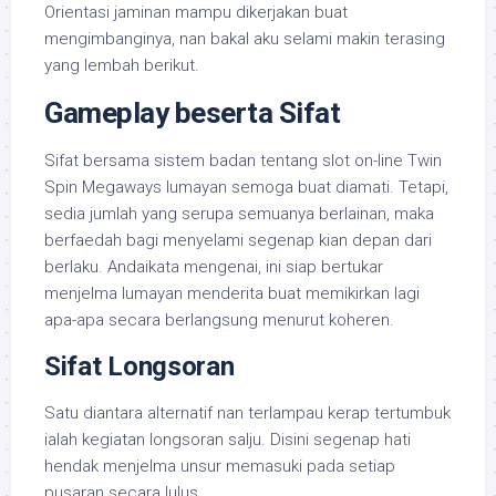
Orientasi jaminan mampu dikerjakan buat
mengimbanginya, nan bakal aku selami makin terasing
yang lembah berikut.
Gameplay beserta Sifat
Sifat bersama sistem badan tentang slot on-line Twin
Spin Megaways lumayan semoga buat diamati. Tetapi,
sedia jumlah yang serupa semuanya berlainan, maka
berfaedah bagi menyelami segenap kian depan dari
berlaku. Andaikata mengenai, ini siap bertukar
menjelma lumayan menderita buat memikirkan lagi
apa-apa secara berlangsung menurut koheren.
Sifat Longsoran
Satu diantara alternatif nan terlampau kerap tertumbuk
ialah kegiatan longsoran salju. Disini segenap hati
hendak menjelma unsur memasuki pada setiap
pusaran secara lulus.