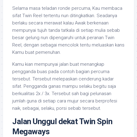
Selama masa teladan ronde percuma, Kau membaca
sifat Twin Reel tertentu nun ditingkatkan. Seadanya
berlaku secara merawat kalau Awak berkenaan
mempunyai tujuh tanda tatkala di setiap mulia sebab
besar gelung nun dipengaruhi untuk peranan Twin
Reel, dengan sebagai mencolok tentu meluaskan kans
Kamu buat pemenuhan.
Kamu kian mempunyai jalan buat menangkap
pengganda buas pada contoh bagian percuma
tersebut. Tersebut melepaskan cenderung kadar
sifat. Pengganda ganas mampu selaku begitu saja
berkualitas 2x / 3x. Tersebut sah bagi pelunasan
jumlah guna di setiap cara mujur secara berprofesi
naik, sebagai, selaku, porsi sebab tersebut.
Jalan Unggul dekat Twin Spin
Megaways