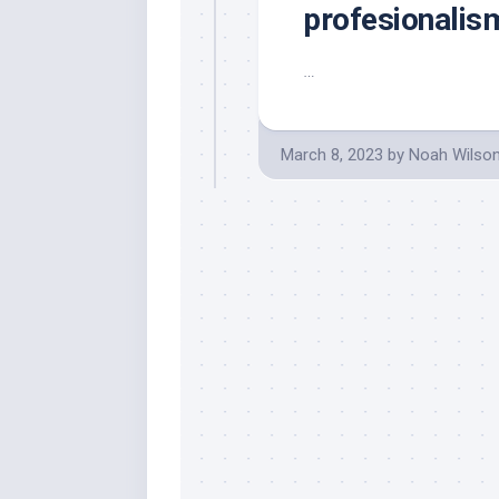
profesionalism
…
March 8, 2023
by
Noah Wilso