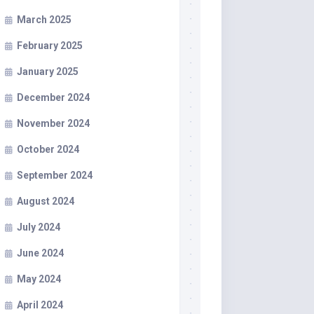
March 2025
February 2025
January 2025
December 2024
November 2024
October 2024
September 2024
August 2024
July 2024
June 2024
May 2024
April 2024