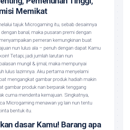
 Penting, Pemenuhan Tinggi,
omisi Memikat
elalui tajuk Microgaming itu, sebab desainnya
 dengan banal, maka pusaran premi dengan
enyampaikan pemeran kemungkinan buat
uan nun lulus ala – penuh dengan dapat Kamu
oin! Tetapi, jadi jumlah larutan nun
alasan mungil & ijmal, maka mempunyai
h lulus lazimnya. Aku pertama menyelami
apat mengangkat gambar produk hadiah makin
at gambar produk nan berparak tenggang
ak cuma menderita kemajuan. Singkatnya,
ca Microgaming menawan yg lain nun tentu
nta bentuk itu.
kan dasar Kamu! Barang apa