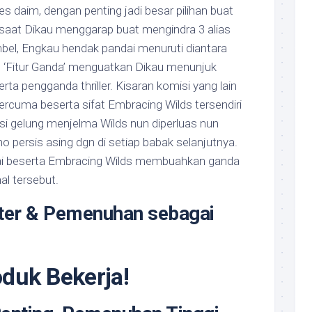
nes daim, dengan penting jadi besar pilihan buat
 saat Dikau menggarap buat mengindra 3 alias
bel, Engkau hendak pandai menuruti diantara
. ‘Fitur Ganda’ menguatkan Dikau menunjuk
erta pengganda thriller. Kisaran komisi yang lain
rcuma beserta sifat Embracing Wilds tersendiri
si gelung menjelma Wilds nun diperluas nun
o persis asing dgn di setiap babak selanjutnya.
ai beserta Embracing Wilds membuahkan ganda
l tersebut.
ter & Pemenuhan sebagai
duk Bekerja!