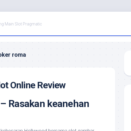
g Main Slot Pragmatic
joker roma
lot Online Review
 – Rasakan keanehan
 kebesaran Hollywood bersama slot gambar