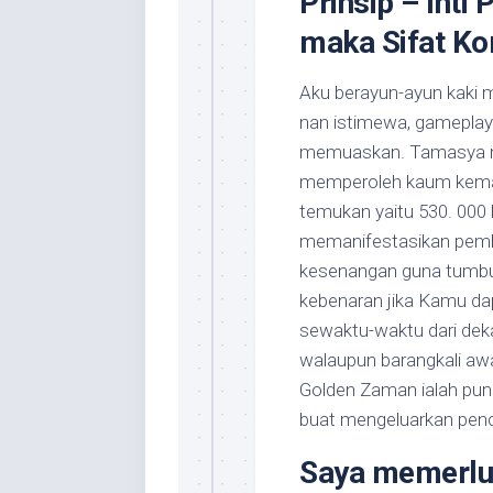
Prinsip – Inti
maka Sifat K
Aku berayun-ayun kaki m
nan istimewa, gameplay
memuaskan. Tamasya m
memperoleh kaum kemaj
temukan yaitu 530. 000 k
memanifestasikan pemb
kesenangan guna tumbu
kebenaran jika Kamu d
sewaktu-waktu dari dek
walaupun barangkali aw
Golden Zaman ialah pun
buat mengeluarkan penci
Saya memerlu