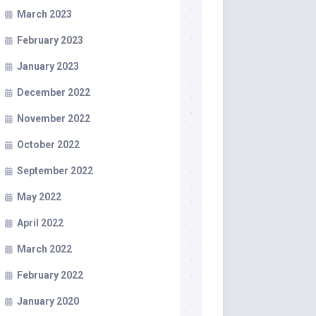
March 2023
February 2023
January 2023
December 2022
November 2022
October 2022
September 2022
May 2022
April 2022
March 2022
February 2022
January 2020