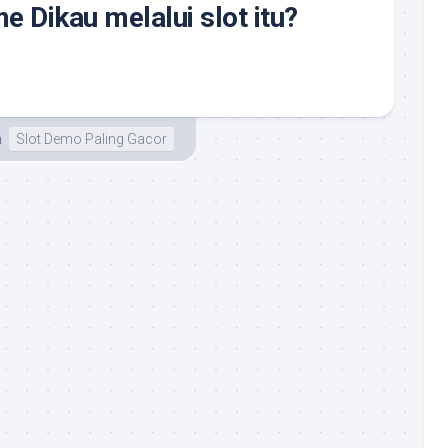
e Dikau melalui slot itu?
n
Slot Demo Paling Gacor