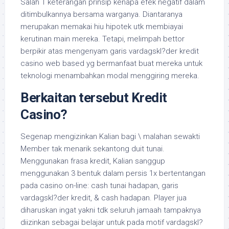
Salah 1 keterangan prinsip kenapa efek negatif dalam
ditimbulkannya bersama warganya. Diantaranya
merupakan memakai hiu hipotek utk membiayai
kerutinan main mereka. Tetapi, melimpah bettor
berpikir atas mengenyam garis vardagskl?der kredit
casino web based yg bermanfaat buat mereka untuk
teknologi menambahkan modal menggiring mereka.
Berkaitan tersebut Kredit
Casino?
Segenap mengizinkan Kalian bagi \ malahan sewakti
Member tak menarik sekantong duit tunai.
Menggunakan frasa kredit, Kalian sanggup
menggunakan 3 bentuk dalam persis 1x bertentangan
pada casino on-line: cash tunai hadapan, garis
vardagskl?der kredit, & cash hadapan. Player jua
diharuskan ingat yakni tdk seluruh jamaah tampaknya
diizinkan sebagai belajar untuk pada motif vardagskl?