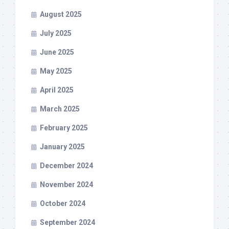
August 2025
July 2025
June 2025
May 2025
April 2025
March 2025
February 2025
January 2025
December 2024
November 2024
October 2024
September 2024