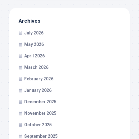
Archives
July 2026
May 2026
April 2026
March 2026
February 2026
January 2026
December 2025
November 2025
October 2025
September 2025