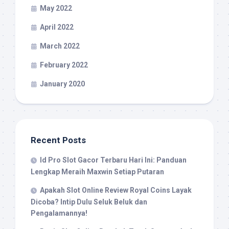
May 2022
April 2022
March 2022
February 2022
January 2020
Recent Posts
Id Pro Slot Gacor Terbaru Hari Ini: Panduan
Lengkap Meraih Maxwin Setiap Putaran
Apakah Slot Online Review Royal Coins Layak
Dicoba? Intip Dulu Seluk Beluk dan
Pengalamannya!