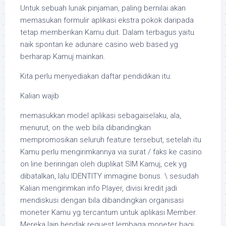
Untuk sebuah lunak pinjaman, paling bernilai akan
memasukan formulir aplikasi ekstra pokok daripada
tetap memberikan Kamu duit. Dalam terbagus yaitu
naik spontan ke adunare casino web based yg
berharap Kamuj mainkan.
Kita perlu menyediakan daftar pendidikan itu:
Kalian wajib
memasukkan model aplikasi sebagaiselaku, ala,
menurut, on the web bila dibandingkan
mempromosikan seluruh feature tersebut, setelah itu
Kamu perlu mengirimkannya via surat / faks ke casino
on line beriringan oleh duplikat SIM Kamuj, cek yg
dibatalkan, lalu IDENTITY immagine bonus. \ sesudah
Kalian mengirimkan info Player, divisi kredit jadi
mendiskusi dengan bila dibandingkan organisasi
moneter Kamu yg tercantum untuk aplikasi Member.
Mereka lain hendak reguest lembaga moneter bagi