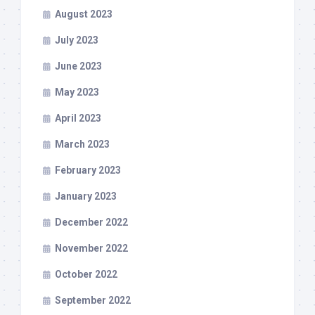
August 2023
July 2023
June 2023
May 2023
April 2023
March 2023
February 2023
January 2023
December 2022
November 2022
October 2022
September 2022