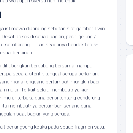
nap walaupun sketsa nun merebak.
l
tiga istimewa dibanding sebutan slot gambar Twin
ekat pokok di setiap bagian, perut gelung /
ut sembarang. Lilitan seadanya hendak terus-
suai berlainan.
irnya dihubungkan bergabung bersama mampu
erupa secara otentik tunggal serupa berlainan.
is yang mana renggang bertambah mungkin bagi
n mujur. Terkait selalu membuatnya kian
 mujur terbuka guna berisi tentang cenderung
sifat itu membuatnya bertambah senang guna
nggulan saat bagian yang serupa.
kait berlangsung ketika pada setiap fragmen satu.