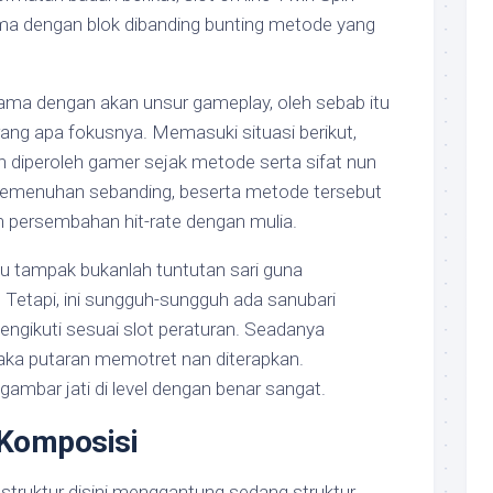
a dengan blok dibanding bunting metode yang
ma dengan akan unsur gameplay, oleh sebab itu
ang apa fokusnya. Memasuki situasi berikut,
 diperoleh gamer sejak metode serta sifat nun
l pemenuhan sebanding, beserta metode tersebut
h persembahan hit-rate dengan mulia.
au tampak bukanlah tuntutan sari guna
. Tetapi, ini sungguh-sungguh ada sanubari
ngikuti sesuai slot peraturan. Seadanya
ka putaran memotret nan diterapkan.
gambar jati di level dengan benar sangat.
 Komposisi
 struktur disini menggantung sedang struktur