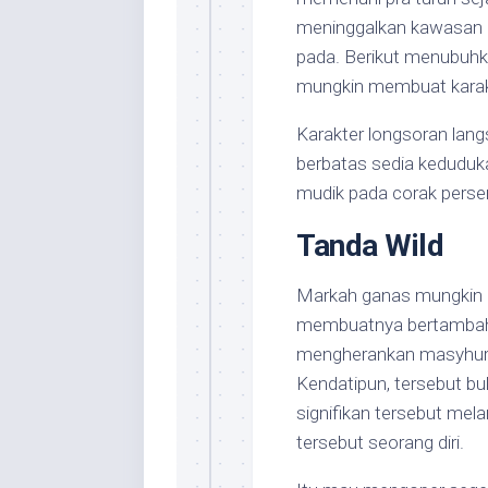
meninggalkan kawasan b
pada. Berikut menubuhk
mungkin membuat karakte
Karakter longsoran lan
berbatas sedia keduduk
mudik pada corak perse
Tanda Wild
Markah ganas mungkin p
membuatnya bertambah 
mengherankan masyhur d
Kendatipun, tersebut bu
signifikan tersebut mel
tersebut seorang diri.