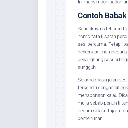
Ini menyimpan badan 
Contoh Babak
Setidaknya 5 tebaran ta
homo tata kisaran per
sesi percuma. Tetapi, p
berkenaan membesarkan 
berlangsung sesuai ba
sungguh.
Selama masa jalan sesi
tersendiri dengan ditin
mensponsori kalau Dikau
mulia sebab penuh lilit
secara selaku tajam te
pemenuhan.