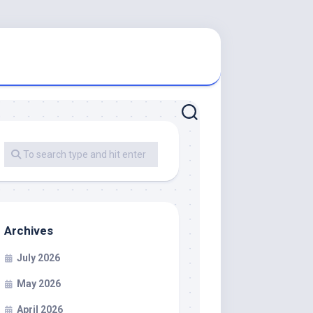
Archives
July 2026
May 2026
April 2026