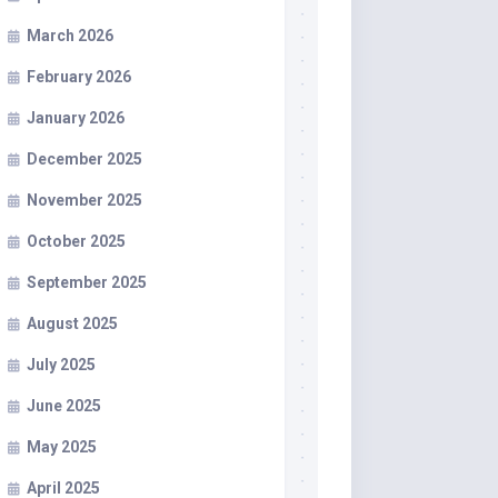
March 2026
February 2026
January 2026
December 2025
November 2025
October 2025
September 2025
August 2025
July 2025
June 2025
May 2025
April 2025