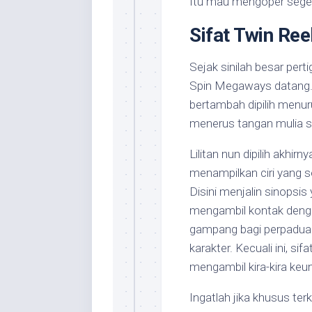
Itu mau mengoper sege
Sifat Twin Ree
Sejak sinilah besar per
Spin Megaways datang. D
bertambah dipilih menur
menerus tangan mulia se
Lilitan nun dipilih akh
menampilkan ciri yang s
Disini menjalin sinops
mengambil kontak denga
gampang bagi perpaduan
karakter. Kecuali ini, 
mengambil kira-kira keu
Ingatlah jika khusus ter