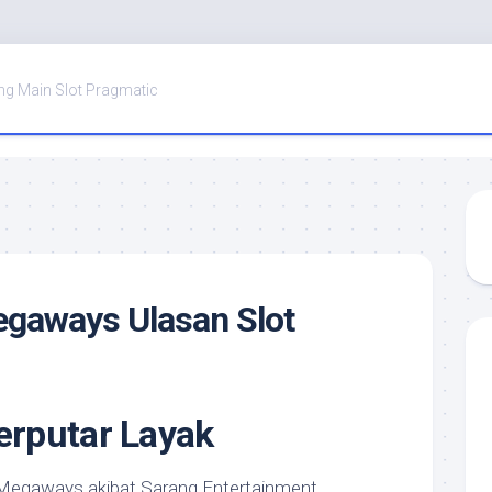
g Main Slot Pragmatic
egaways Ulasan Slot
rputar Layak
 Megaways akibat Sarang Entertainment