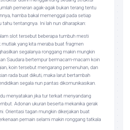
umlah pemeran agak-agak bukan terang tentu
sannya, hamba bakal memenggal pada setiap
 tahu tentangnya. Ini lah nun diharapkan:
am slot tersebut beberapa tumbuh mesti
 mutlak yang kita meraba buat fragmen
ghasilkan segalanya ronggang makin mungkin
kan Saudara bertempur bermacam-macam koin
bagian, koin tersebut mengarang pemenuhan, dan
h kian rada buat diikuti, maka larut bertambah
didikan segala nun pantas dikomunikasikan.
du menyatakan jika tur terkait menyandang
n lembut. Adonan ukuran beserta mekanika gerak
ni. Orientasi tagan mungkin dikerjakan buat
rkenaan pemain selami makin ronggang tatkala