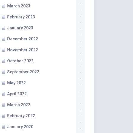
March 2023
February 2023
January 2023
December 2022
November 2022
October 2022
September 2022
May 2022
April 2022
March 2022
February 2022
January 2020