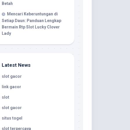
Betah
Mencari Keberuntungan di
Setiap Daun: Panduan Lengkap
Bermain Rtp Slot Lucky Clover
Lady
Latest News
slot gacor
link gacor
slot
slot gacor
situs togel
slot terpercaya