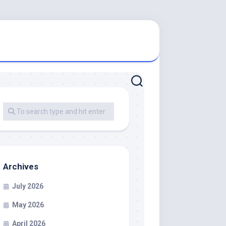
Archives
July 2026
May 2026
April 2026