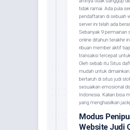
artinya tidak sanggup d
tidak ramai. Ada pula se
pendaftaran di sebuah w
server ini telah ada bera
Sebanyak 9 permainan s
online ditahun terakhir 
ribuan member aktif ti
transaksi tercepat untuk
Oleh sebab itu Situs daft
mudah untuk dimainkan
bertaruh di situs judi sl
sesuaikan emosional disa
Indonesia. Kalian bisa m
yang menghasilkan jackp
Modus Penipua
Website Judi 