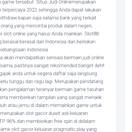
 game tersebut. Situs Judi Onlinemerupakan
m terpercaya 2022 sehingga Anda dapat lakukan
withdraw kapan saja selama bank yang terkait
h orang yang mencintai produk dalam negeri,
er slot online yang harus Anda mainkan. Slot88
g berasal berasal dari Indonesia dan berisikan
rkebangsaan Indonesia.
ta akan mendapatkan sensasi bermain judi online
 sama, pastinya sangat rekomended banget deh!!
ngajak anda untuk segera daftar saja langsung
perlu tunggu dan ragu lagi. Merupakan pendatang
kan pengalaman teranyar bermain game taruhan
 Serta memberikan tampilan yang sangat menarik
jenuh atau jemu di dalam memainkan game untuk
merupakan slot gacor duwit asli keluaran
P 96% dan memberikan free spin di didalam
ame slot gacor keluaran pragmatic play yang