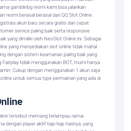
rsama gamblinbg resmi kami bisa jalankan
ian resmi berasal berasal dari QQ Slot Online.
gistrasi akun baru secara gratis dan cepat
omer service paling baik serta responsive
aik yang dimiliki oleh NeoSlot Online ini. Sebagai
nline yang menyediakan slot online tidak mahal
kung dengan sistem keamanan paling baik yang
Fairplay tidak menggunakan BOT, murni hanya
amin. Cukup dengan menggunakan 1 akun saja
 online untuk semua type permainan yang ada di
nline
line tersebut memang terlampau ramai
dengan player aktif tiap-tiap harinya, yang