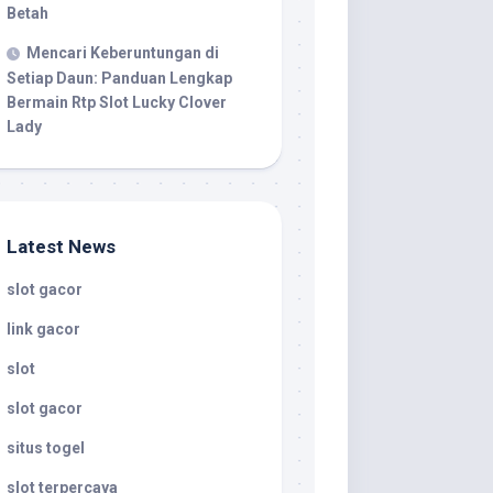
Betah
Mencari Keberuntungan di
Setiap Daun: Panduan Lengkap
Bermain Rtp Slot Lucky Clover
Lady
Latest News
slot gacor
link gacor
slot
slot gacor
situs togel
slot terpercaya