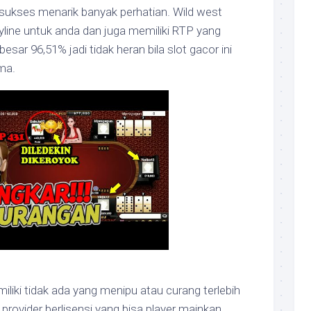
 sukses menarik banyak perhatian. Wild west
line untuk anda dan juga memiliki RTP yang
esar 96,51% jadi tidak heran bila slot gacor ini
ma.
iliki tidak ada yang menipu atau curang terlebih
provider berlisensi yang bisa player mainkan.