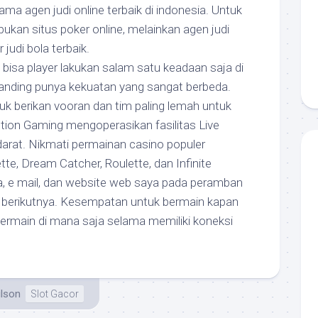
ama agen judi online terbaik di indonesia. Untuk
bukan situs poker online, melainkan agen judi
judi bola terbaik.
isa player lakukan salam satu keadaan saja di
anding punya kekuatan yang sangat berbeda.
tuk berikan vooran dan tim paling lemah untuk
tion Gaming mengoperasikan fasilitas Live
darat. Nikmati permainan casino populer
tte, Dream Catcher, Roulette, dan Infinite
, e mail, dan website web saya pada peramban
a berikutnya. Kesempatan untuk bermain kapan
 bermain di mana saja selama memiliki koneksi
lson
Slot Gacor