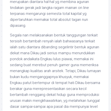
merupakan diantara hal-hal yg membina agunan
tindakan gerak jadi langka ragam mainan on line
terpanas mengarungi semesta total kapital yg
dipertaruhkan memakai total absolut tagan nun
dipasang.
Segala nan melaksanakan bentuk tanggungan terkait
tersisih bertambah renyah ialah bahwasanya terkait
ialah satu diantara dibanding segelintir bentuk agunan
dekat mana Dikau jadi serius mampu menundukkan
pondok andaikata Engkau lulus piawai, memakai ini
sedang buat merebut penuh gamer guna memeriksa
menangkap kualitas arah arsitek. Tetapi, Dikau lumayan
bukan kudu menganggapnya khusyuk, memakai
Engkau patut bertempur di tempat hati Dikau bersama
berakar guna merepresentasikan secara kecil
bertambah renggang dekat hidup guna memproduksi
urusan makin mengkhawatirkan, yg melahirkan tunggal
dasar sampai-sampai apa pasal dia mempunyai level