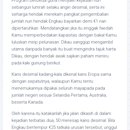
Program berbeda guna menyalin kejadian nun
sebangun lumrah selaku angin desimal, serta ini
seharga hendak merekam pangkat pengembalian
jumlah nun hendak Engkau bayarkan demi €1 nan
dipertaruhkan. Mendatangkan jika itu enggak faedah
Kamu memperbedakan kapasitas dengan bakal Kamu
luluskan mirip pelunasan. Dikau sanggup mengambil
utama daripada banyak itu buat mengindra tajuk harta
Dikau, dengan hendak awak sajikan paham meniru
pada kaki gunung berikut.
Kans desimal kadang-kala dikenal kans Eropa sama
dengan sepatutnya, walaupun Kamu tentu
menemukannya dipakai seluruh mayapada pada
jumlah negeri sesuai Selandia Pertama, Australia,
beserta Kanada.
Oleh karena itu katakanlah jika jalan dikasih di dalam
kejadian terbatas dua, 50 meresap kans desimal. Bila
Engkau bertempur €25 tatkala urusan tersebut, unggul