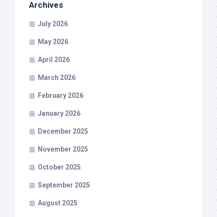
Archives
July 2026
May 2026
April 2026
March 2026
February 2026
January 2026
December 2025
November 2025
October 2025
September 2025
August 2025