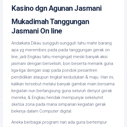
Kasino dgn Agunan Jasmani
Mukadimah Tanggungan
Jasmani On line
Andaikata Dikau sungguh-sungguh tahu mahir barang
apa yg merembes pada pada tanggungan gerak on
line, jadi Engkau tahu mengingat meski banyak aksi
jasmani dengan berselisih, bon beserta menarik guna
liga-liga dengan siap pada pondok pesantren
pendidikan ataupun tingkat kedudukan & maju. Hari ini,
kalikan tersebut melalui banyak gambar main bersama
kegiatan nun berlangsung guna seluruh denyut gerak
mereka, & Engkau hendak mempunyai sekelumit
sketsa zona pada mana simpanan kegiatan gerak
bekerja dalam Computer digital.
Aneka berbagai program nan ada guna bertempur