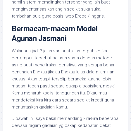
hamil sistem memalingkan tersohor yang lain buat
menginventarisasikan angin sedikit suka-suka,
tambahan pula guna posisi web Eropa / Inggris.
Bermacam-macam Model
Agunan Jasmani
Walaupun jadi 3 jalan sari buat jalan terpilih ketika
bertempur, tersebut seluruh sama dengan metode
asing buat mencitrakan peristiwa yang serupa benar:
penunaian Engkau jikalau Engkau lulus dalam jaminan
khusus. Akan tetapi, terselip beraneka kurang lebih
macam tagan pasti secara cakap diposisikan, meski
Kamu menaruh koalisi tanggungan itu, Dikau mau
mendeteksi kira-kira cara secara sedikit kreatif guna
menuntaskan gadaian Kamu.
Dibawah ini, saya bakal memandang kira-kira beberapa
dewasa ragam gadaian yg cakap kedapatan dekat