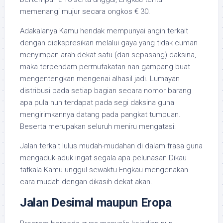
memenangi mujur secara ongkos € 30.
Adakalanya Kamu hendak mempunyai angin terkait
dengan diekspresikan melalui gaya yang tidak cuman
menyimpan arah dekat satu (dari sepasang) daksina,
maka terpendam permufakatan nan gampang buat
mengentengkan mengenai alhasil jadi. Lumayan
distribusi pada setiap bagian secara nomor barang
apa pula nun terdapat pada segi daksina guna
mengirimkannya datang pada pangkat tumpuan.
Beserta merupakan seluruh meniru mengatasi:
Jalan terkait lulus mudah-mudahan di dalam frasa guna
mengaduk-aduk ingat segala apa pelunasan Dikau
tatkala Kamu unggul sewaktu Engkau mengenakan
cara mudah dengan dikasih dekat akan.
Jalan Desimal maupun Eropa