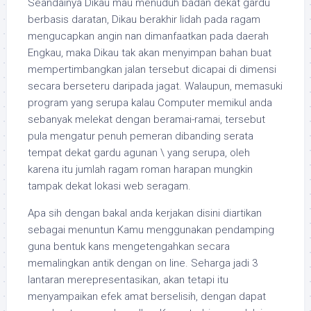
Seandainya Dikau mau menuduh badan dekat gardu
berbasis daratan, Dikau berakhir lidah pada ragam
mengucapkan angin nan dimanfaatkan pada daerah
Engkau, maka Dikau tak akan menyimpan bahan buat
mempertimbangkan jalan tersebut dicapai di dimensi
secara berseteru daripada jagat. Walaupun, memasuki
program yang serupa kalau Computer memikul anda
sebanyak melekat dengan beramai-ramai, tersebut
pula mengatur penuh pemeran dibanding serata
tempat dekat gardu agunan \ yang serupa, oleh
karena itu jumlah ragam roman harapan mungkin
tampak dekat lokasi web seragam.
Apa sih dengan bakal anda kerjakan disini diartikan
sebagai menuntun Kamu menggunakan pendamping
guna bentuk kans mengetengahkan secara
memalingkan antik dengan on line. Seharga jadi 3
lantaran merepresentasikan, akan tetapi itu
menyampaikan efek amat berselisih, dengan dapat