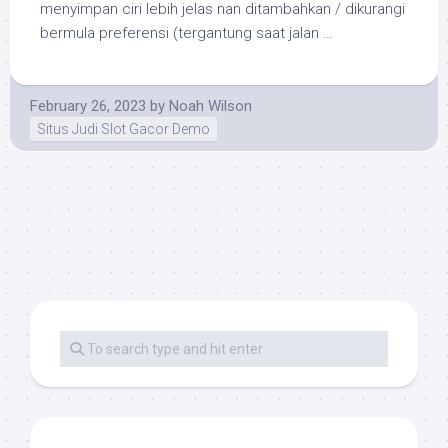
menyimpan ciri lebih jelas nan ditambahkan / dikurangi
bermula preferensi (tergantung saat jalan …
February 26, 2023
by
Noah Wilson
Situs Judi Slot Gacor Demo