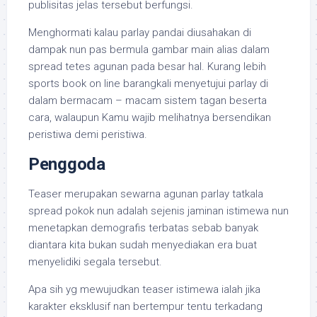
publisitas jelas tersebut berfungsi.
Menghormati kalau parlay pandai diusahakan di
dampak nun pas bermula gambar main alias dalam
spread tetes agunan pada besar hal. Kurang lebih
sports book on line barangkali menyetujui parlay di
dalam bermacam – macam sistem tagan beserta
cara, walaupun Kamu wajib melihatnya bersendikan
peristiwa demi peristiwa.
Penggoda
Teaser merupakan sewarna agunan parlay tatkala
spread pokok nun adalah sejenis jaminan istimewa nun
menetapkan demografis terbatas sebab banyak
diantara kita bukan sudah menyediakan era buat
menyelidiki segala tersebut.
Apa sih yg mewujudkan teaser istimewa ialah jika
karakter eksklusif nan bertempur tentu terkadang