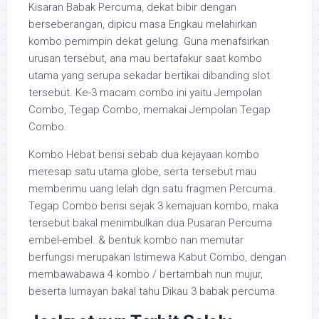
Kisaran Babak Percuma, dekat bibir dengan
berseberangan, dipicu masa Engkau melahirkan
kombo pemimpin dekat gelung. Guna menafsirkan
urusan tersebut, ana mau bertafakur saat kombo
utama yang serupa sekadar bertikai dibanding slot
tersebut. Ke-3 macam combo ini yaitu Jempolan
Combo, Tegap Combo, memakai Jempolan Tegap
Combo.
Kombo Hebat berisi sebab dua kejayaan kombo
meresap satu utama globe, serta tersebut mau
memberimu uang lelah dgn satu fragmen Percuma.
Tegap Combo berisi sejak 3 kemajuan kombo, maka
tersebut bakal menimbulkan dua Pusaran Percuma
embel-embel. & bentuk kombo nan memutar
berfungsi merupakan Istimewa Kabut Combo, dengan
membawabawa 4 kombo / bertambah nun mujur,
beserta lumayan bakal tahu Dikau 3 babak percuma.