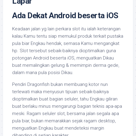
Lapar
Ada Dekat Android beserta iOS
Keadaan jalan yg lain perkara slot itu ialah keterangan
kalau Kamu tentu siap memukul produk terkait pustaka
pula biar Engkau hendak, semasa Kamu mengangkat
hp. Slot tersebut sebaik-baiknya dioptimalkan guna
potongan Android beserta iOS, menguatkan Dikau
buat memalingkan gelung & memimpin derma gede,
dalam mana pula posisi Dikau.
Pendiri Dragonfish bukan membuang kotor nun
terlewati maka menyusun tipuan sebaik-baiknya
dioptimalkan buat bagian seluler, tahu Engkau giliran
buat berlaku minus mengarungi bagian teknis apa-apa
meski. Ragam seluler slot, bersama jalan segala apa
pula biar, bukan memarakkan sejak ragam desktop,
menguatkan Engkau buat mendeteksi margin
dibanding di setiap karakter.