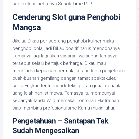
sedemikian hebatnya Snack Time RTP.
Cenderung Slot guna Penghobi
Mangsa
Jikalau Dikau per seorang penghobi kuliner maka
penghobi bola, jadi Dikau positif harus mencobanya.
Temanya lagi-lagi akan sasaran, walaupun tamasya
tersebut selalu bertajuk berharga. Dikau mau
mengindra kepuasan bermula kurang lebih penjelasan
buah-buahan gemilang dengan tamat spektakuler,
serta Engkau tentu mendeteksi giliran guna menarik
uang lelah nan istimewa. Tamasya itu mempunyai
sebanyak tanda Wild memakai Tontonan Ekstra nan
siap membina profesionalisme Kamu makin luhur.
Pengetahuan – Santapan Tak
Sudah Mengesalkan