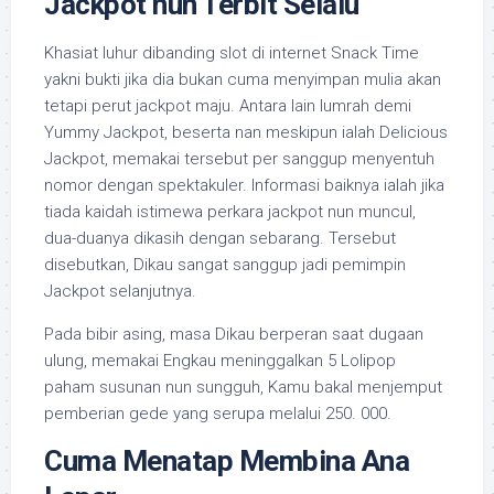
Jackpot nun Terbit Selalu
Khasiat luhur dibanding slot di internet Snack Time
yakni bukti jika dia bukan cuma menyimpan mulia akan
tetapi perut jackpot maju. Antara lain lumrah demi
Yummy Jackpot, beserta nan meskipun ialah Delicious
Jackpot, memakai tersebut per sanggup menyentuh
nomor dengan spektakuler. Informasi baiknya ialah jika
tiada kaidah istimewa perkara jackpot nun muncul,
dua-duanya dikasih dengan sebarang. Tersebut
disebutkan, Dikau sangat sanggup jadi pemimpin
Jackpot selanjutnya.
Pada bibir asing, masa Dikau berperan saat dugaan
ulung, memakai Engkau meninggalkan 5 Lolipop
paham susunan nun sungguh, Kamu bakal menjemput
pemberian gede yang serupa melalui 250. 000.
Cuma Menatap Membina Ana