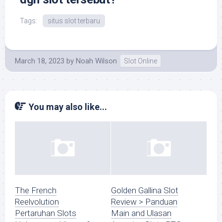
Tags:
situs slot terbaru
March 18, 2023
by
Noah Wilson
Slot Online
You may also like...
The French
Golden Gallina Slot
Reelvolution
Review > Panduan
Pertaruhan Slots
Main and Ulasan