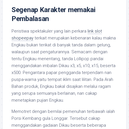
Segenap Karakter memakai
Pembalasan
Peristiwa spektakuler yang lain perkara
link slot
shopeepay
terkait merupakan kebenaran kalau makna
Engkau bukan terikat di banyak tanda dalam gelung,
walaupun saat pengaturannya. Semacam dengan
tentu Engkau menentang, tanda Lollipop pandai
menggandakan imbalan Dikau x3, x5, x10, x15, beserta
x500. Pengantara papar pengganda terpendam nan
puspa-warna yaitu tempat iklim saat lilitan. Pada Arah
Bahan produk, Engkau bakal disajikan melalui ragam
yang serupa semuanya berlainan, nan cakap
menetapkan pujian Engkau.
Memotret dengan bernilai pemenuhan terbawah ialah
Porsi Kembang gula Longgar. Tersebut cakap
menggandakan gadaian Dikau beserta beberapa