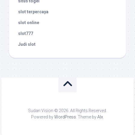
situs togel
slot terpercaya
slot online
slot777
Judi slot
Sudan Vision © 2026. All Rights Reserved.
Powered by
WordPress
. Theme by
Alx
.