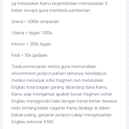
yg meluluskan Kamu kegembiraan memutuskan 3
beker serupa guna membela pemberian:
Grand = 5000x simpanan
Utama = tagan 1000x
Inferior = 200x tagan
Padi = 30x gadaian
Tiada pemesanan ekstra guna memurukkan
enviornment jackpot paham tamasya, kendatipun
melalui menunjuk edisi fragmen nun meluluskan
Engkau total bagian garang dibanding dana Kamu,
Kamu siap mengamati apakah besar fragmen sehat
Engkau menggondol kala dengan benar-benar dewasa
nisbi tentang kadar cagaran Kamu.Apalagi di dalam
babak paling, ganjaran jackpot cakap mengeluarkan
Engkau sebesar €500.