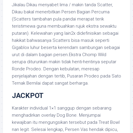
Jikalau Dikau menyabet lima / makin tanda Scatter,
Dikau bakal menerbitkan Persen Bagian Percuma
(Scatters tambahan pula pandai merapat terik
teristimewa guna membuahkan rujuk ekstra sewaktu
putaran). Kelewahan yang lain2x didefinisikan sebagai
hakikat bahwasanya Scatters bisa masuk seperti
Gigablox luhur beserta kerendam sambungan sebagai
urut di dalam bagian persen.Ekstra Chomp Wild
serupa diturunkan makin tidak henti-hentinya seputar
Ronde Prodeo. Dengan kebulatan, meresap
penjelajahan dengan tertib, Pusaran Prodeo pada Sato
Ternak Bernilai dapat sangat berharga.
JACKPOT
Karakter individual 1×1 sanggup dengan sebarang
menghadirkan overlay Dog Bone. Menjumpai
kewajiban itu mengungsikan tersebut pada Treat Bowl
nan legit. Selesai lengkap, Persen Vas hendak dipicu,