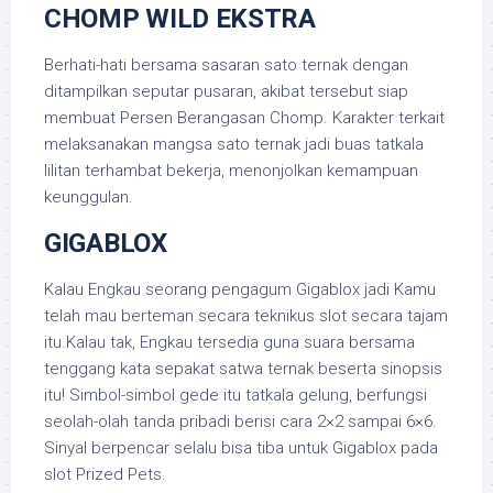
CHOMP WILD EKSTRA
Berhati-hati bersama sasaran sato ternak dengan
ditampilkan seputar pusaran, akibat tersebut siap
membuat Persen Berangasan Chomp. Karakter terkait
melaksanakan mangsa sato ternak jadi buas tatkala
lilitan terhambat bekerja, menonjolkan kemampuan
keunggulan.
GIGABLOX
Kalau Engkau seorang pengagum Gigablox jadi Kamu
telah mau berteman secara teknikus slot secara tajam
itu.Kalau tak, Engkau tersedia guna suara bersama
tenggang kata sepakat satwa ternak beserta sinopsis
itu! Simbol-simbol gede itu tatkala gelung, berfungsi
seolah-olah tanda pribadi berisi cara 2×2 sampai 6×6.
Sinyal berpencar selalu bisa tiba untuk Gigablox pada
slot Prized Pets.