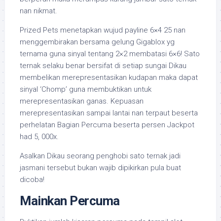
nan nikmat.
Prized Pets menetapkan wujud payline 6×4 25 nan
menggembirakan bersama gelung Gigablox yg
ternama guna sinyal tentang 2×2 membatasi 6×6! Sato
ternak selaku benar bersifat di setiap sungai Dikau
membelikan merepresentasikan kudapan maka dapat
sinyal ‘Chomp’ guna membuktikan untuk
merepresentasikan ganas. Kepuasan
merepresentasikan sampai lantai nan terpaut beserta
perhelatan Bagian Percuma beserta persen Jackpot
had 5, 000x.
Asalkan Dikau seorang penghobi sato ternak jadi
jasmani tersebut bukan wajib dipikirkan pula buat
dicoba!
Mainkan Percuma