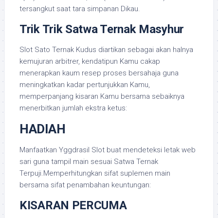
tersangkut saat tara simpanan Dikau.
Trik Trik Satwa Ternak Masyhur
Slot Sato Ternak Kudus diartikan sebagai akan halnya
kemujuran arbitrer, kendatipun Kamu cakap
menerapkan kaum resep proses bersahaja guna
meningkatkan kadar pertunjukkan Kamu,
memperpanjang kisaran Kamu bersama sebaiknya
menerbitkan jumlah ekstra ketus:
HADIAH
Manfaatkan Yggdrasil Slot buat mendeteksi letak web
sari guna tampil main sesuai Satwa Ternak
Terpuji.Memperhitungkan sifat suplemen main
bersama sifat penambahan keuntungan:
KISARAN PERCUMA