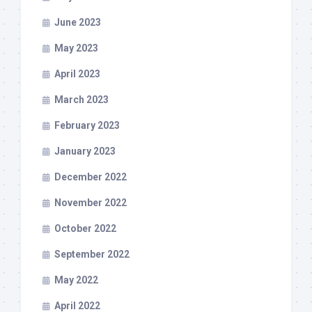
June 2023
May 2023
April 2023
March 2023
February 2023
January 2023
December 2022
November 2022
October 2022
September 2022
May 2022
April 2022