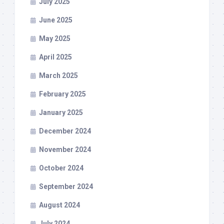
July 2025
June 2025
May 2025
April 2025
March 2025
February 2025
January 2025
December 2024
November 2024
October 2024
September 2024
August 2024
July 2024