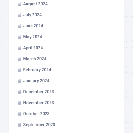
August 2024
July 2024
June 2024
May 2024
April 2024
March 2024
February 2024
January 2024
December 2023
November 2023
October 2023
September 2023