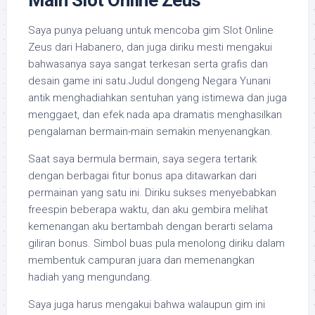
Main Slot Online Zeus
Saya punya peluang untuk mencoba gim Slot Online
Zeus dari Habanero, dan juga diriku mesti mengakui
bahwasanya saya sangat terkesan serta grafis dan
desain game ini satu.Judul dongeng Negara Yunani
antik menghadiahkan sentuhan yang istimewa dan juga
menggaet, dan efek nada apa dramatis menghasilkan
pengalaman bermain-main semakin menyenangkan.
Saat saya bermula bermain, saya segera tertarik
dengan berbagai fitur bonus apa ditawarkan dari
permainan yang satu ini. Diriku sukses menyebabkan
freespin beberapa waktu, dan aku gembira melihat
kemenangan aku bertambah dengan berarti selama
giliran bonus. Simbol buas pula menolong diriku dalam
membentuk campuran juara dan memenangkan
hadiah yang mengundang.
Saya juga harus mengakui bahwa walaupun gim ini