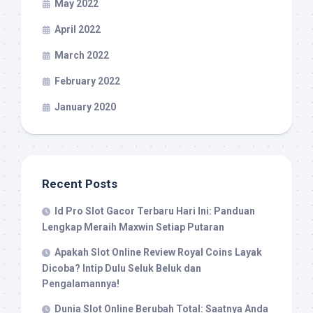
May 2022
April 2022
March 2022
February 2022
January 2020
Recent Posts
Id Pro Slot Gacor Terbaru Hari Ini: Panduan
Lengkap Meraih Maxwin Setiap Putaran
Apakah Slot Online Review Royal Coins Layak
Dicoba? Intip Dulu Seluk Beluk dan
Pengalamannya!
Dunia Slot Online Berubah Total: Saatnya Anda