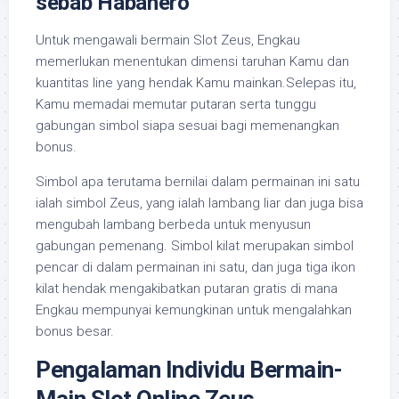
sebab Habanero
Untuk mengawali bermain Slot Zeus, Engkau
memerlukan menentukan dimensi taruhan Kamu dan
kuantitas line yang hendak Kamu mainkan.Selepas itu,
Kamu memadai memutar putaran serta tunggu
gabungan simbol siapa sesuai bagi memenangkan
bonus.
Simbol apa terutama bernilai dalam permainan ini satu
ialah simbol Zeus, yang ialah lambang liar dan juga bisa
mengubah lambang berbeda untuk menyusun
gabungan pemenang. Simbol kilat merupakan simbol
pencar di dalam permainan ini satu, dan juga tiga ikon
kilat hendak mengakibatkan putaran gratis di mana
Engkau mempunyai kemungkinan untuk mengalahkan
bonus besar.
Pengalaman Individu Bermain-