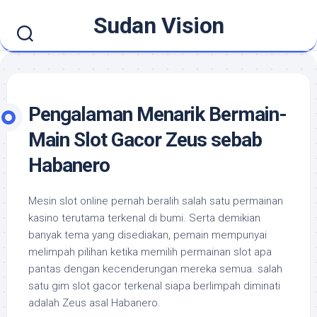
Skip
Sudan Vision
to
content
Pengalaman Menarik Bermain-
Main Slot Gacor Zeus sebab
Habanero
Mesin slot online pernah beralih salah satu permainan
kasino terutama terkenal di bumi. Serta demikian
banyak tema yang disediakan, pemain mempunyai
melimpah pilihan ketika memilih permainan slot apa
pantas dengan kecenderungan mereka semua. salah
satu gim slot gacor terkenal siapa berlimpah diminati
adalah Zeus asal Habanero.