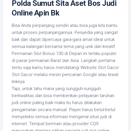
Polda Sumut Sita Aset Bos Judi
Online Apin Bk
Bisa Anda perpanjang sendiri atau bisa juga kita bantu
untuk proses perpanjangannya. Penyedia yang sangat
baik dan dapat dipercaya gara-gara amat ideal untuk
semua kalangan bersama tema yang unik dan kreatif.
Permainan Slot Bonus 100 di Depan ini terlalu populer
di pasar permainan Barat dan Asia. Langkah pertama
tentu saja kamu harus mendatangi Website Slot Gacor
Slot Gacor melalui mesin pencarian Google atau lewat
linknya.
Tapi, untuk tahu mana yang sungguh-sungguh
berkwalitas dan bisa memberikan pelayanan taruhan
judi online paling baik maka itu harus dilakukan
pengamatan secara manual. Player harus betul-betul
menyeleksi semua informasi mengenai situs judi di
internet. Tempat bermain atau provider CQ9
merupakan diantara pilihan pecinta judi slot online,