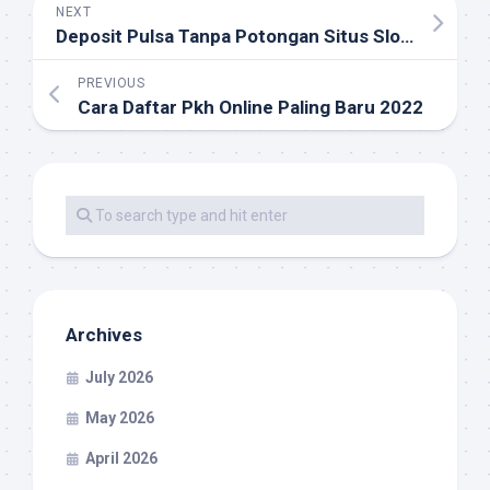
NEXT
Deposit Pulsa Tanpa Potongan Situs Slot Deposit Pulsa Tanpa Potongan Web Judi Slot Online Terpercaya 2020 Deposit Pulsa Tanpa Potongan
PREVIOUS
Cara Daftar Pkh Online Paling Baru 2022
Archives
July 2026
May 2026
April 2026