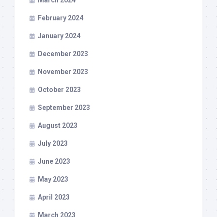
March 2024
February 2024
January 2024
December 2023
November 2023
October 2023
September 2023
August 2023
July 2023
June 2023
May 2023
April 2023
March 2023