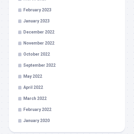
February 2023
January 2023
December 2022
November 2022
October 2022
September 2022
May 2022
April 2022
March 2022
February 2022
January 2020