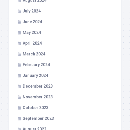
August 2024
July 2024
June 2024
May 2024
April 2024
March 2024
February 2024
January 2024
December 2023
November 2023
October 2023
September 2023
August 2023