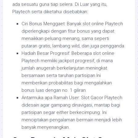
ada sesuatu guna tiap selera. Di Luar yang itu,
Playtech serta diketahui disebabkan:
Ciri Bonus Menggaet: Banyak slot online Playtech
diperlengkapi dengan fitur bonus yang dapat
menaikkan peluang menang, sama seperti
putaran gratis, lambang wild, dan juga pengganda.
Hadiah Besar Progresif: Beberapa slot online
Playtech memiliki jackpot progresif, di mana
jumlah anugerah berkelanjutan meningkat
bersamaan serta taruhan partisipan.Ini
memberikan probabilitas bagi mengalahkan
bonus luas dengan no. 1 giliran.
Antarmuka apa Ramah User: Slot Gacor Playtech
didesain agar gampang dinavigasi, mantap bagi
partisipan segar either berkecimpung. Ini
menciptakan pengalaman bermain menjadi lebih
banyak menyenangkan.