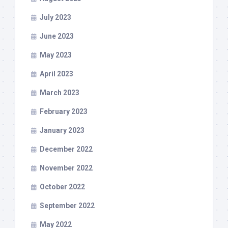
July 2023
June 2023
May 2023
April 2023
March 2023
February 2023
January 2023
December 2022
November 2022
October 2022
September 2022
May 2022