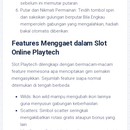
sebelum ini memutar putaran.
Putar dan Nikmati Permainan: Tindih tombol spin
dan saksikan gulungan berputar.Bila Engkau
memperoleh gabungan yang mengalahkan, hadiah
bakal otomatis diberikan.
Features Menggaet dalam Slot
Online Playtech
Slot Playtech dilengkapi dengan bermacam-macam
feature memesona apa menciptakan gim semakin
mengasyikkan. Sejumlah feature siapa normal
ditemukan di tengah berbeda:
Wilds: Ikon wild mampu mengubah ikon lainnya
guna menyusun gabungan keberhasilan.
Scatters: Simbol scatter seringkali
mengakibatkan rotasi gratis ataupun bonus yang
lain.