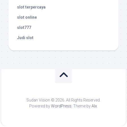
slot terpercaya
slot online
slot777
Judi slot
Sudan Vision © 2026. All Rights Reserved.
Powered by
WordPress
. Theme by
Alx
.