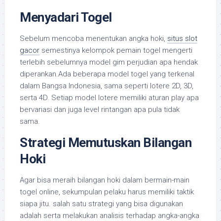
Menyadari Togel
Sebelum mencoba menentukan angka hoki,
situs slot
gacor
semestinya kelompok pemain togel mengerti
terlebih sebelumnya model gim perjudian apa hendak
diperankan.Ada beberapa model togel yang terkenal
dalam Bangsa Indonesia, sama seperti lotere 2D, 3D,
serta 4D. Setiap model lotere memiliki aturan play apa
bervariasi dan juga level rintangan apa pula tidak
sama.
Strategi Memutuskan Bilangan
Hoki
Agar bisa meraih bilangan hoki dalam bermain-main
togel online, sekumpulan pelaku harus memiliki taktik
siapa jitu. salah satu strategi yang bisa digunakan
adalah serta melakukan analisis terhadap angka-angka