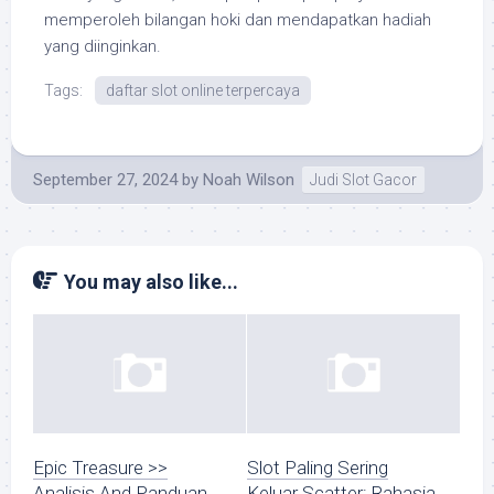
memperoleh bilangan hoki dan mendapatkan hadiah
yang diinginkan.
Tags:
daftar slot online terpercaya
September 27, 2024
by
Noah Wilson
Judi Slot Gacor
You may also like...
Epic Treasure >>
Slot Paling Sering
Analisis And Panduan
Keluar Scatter: Rahasia