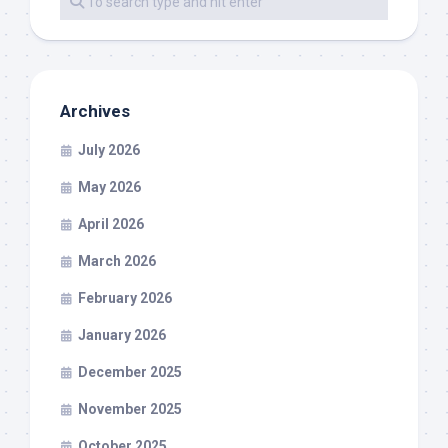
Archives
July 2026
May 2026
April 2026
March 2026
February 2026
January 2026
December 2025
November 2025
October 2025