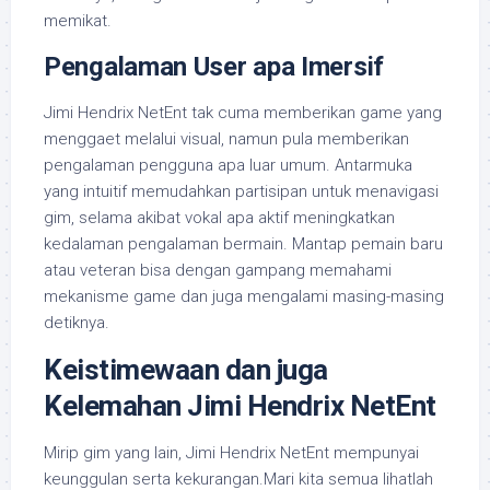
memikat.
Pengalaman User apa Imersif
Jimi Hendrix NetEnt tak cuma memberikan game yang
menggaet melalui visual, namun pula memberikan
pengalaman pengguna apa luar umum. Antarmuka
yang intuitif memudahkan partisipan untuk menavigasi
gim, selama akibat vokal apa aktif meningkatkan
kedalaman pengalaman bermain. Mantap pemain baru
atau veteran bisa dengan gampang memahami
mekanisme game dan juga mengalami masing-masing
detiknya.
Keistimewaan dan juga
Kelemahan Jimi Hendrix NetEnt
Mirip gim yang lain, Jimi Hendrix NetEnt mempunyai
keunggulan serta kekurangan.Mari kita semua lihatlah