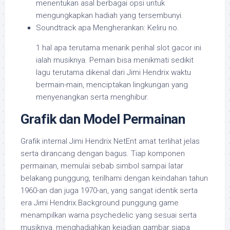
menentukan asal berbagai opsi untuk
mengungkapkan hadiah yang tersembunyi.
Soundtrack apa Mengherankan: Keliru no.
1 hal apa terutama menarik perihal slot gacor ini
ialah musiknya. Pemain bisa menikmati sedikit
lagu terutama dikenal dari Jimi Hendrix waktu
bermain-main, menciptakan lingkungan yang
menyenangkan serta menghibur.
Grafik dan Model Permainan
Grafik internal Jimi Hendrix NetEnt amat terlihat jelas
serta dirancang dengan bagus. Tiap komponen
permainan, memulai sebab simbol sampai latar
belakang punggung, terilhami dengan keindahan tahun
1960-an dan juga 1970-an, yang sangat identik serta
era Jimi Hendrix.Background punggung game
menampilkan warna psychedelic yang sesuai serta
musiknya, menghadiahkan kejadian gambar siapa