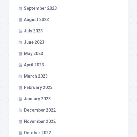
September 2023
August 2023
July 2023
June 2023
May 2023
April 2023
March 2023
February 2023
January 2023
December 2022
November 2022
October 2022