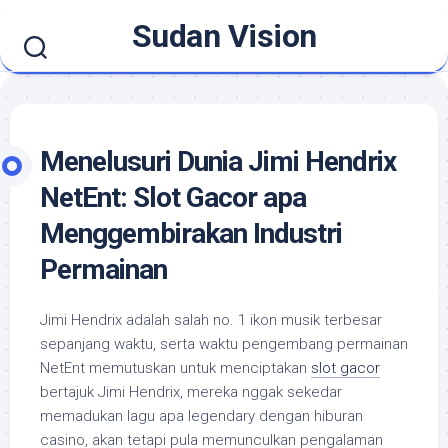
Skip
Sudan Vision
to
content
Menelusuri Dunia Jimi Hendrix
NetEnt: Slot Gacor apa
Menggembirakan Industri
Permainan
Jimi Hendrix adalah salah no. 1 ikon musik terbesar
sepanjang waktu, serta waktu pengembang permainan
NetEnt memutuskan untuk menciptakan
slot gacor
bertajuk Jimi Hendrix, mereka nggak sekedar
memadukan lagu apa legendary dengan hiburan
casino, akan tetapi pula memunculkan pengalaman