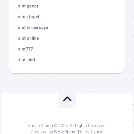
slot gacor
situs togel
slot terpercaya
slot online
slot777
Judi slot
Sudan Vision © 2026. All Rights Reserved.
Powered by
WordPress
. Theme by
Alx
.