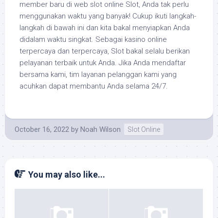
member baru di web slot online Slot, Anda tak perlu
menggunakan waktu yang banyak! Cukup ikuti langkah-
langkah di bawah ini dan kita bakal menyiapkan Anda
didalam waktu singkat. Sebagai kasino online
terpercaya dan terpercaya, Slot bakal selalu berikan
pelayanan terbaik untuk Anda. Jika Anda mendaftar
bersama kami, tim layanan pelanggan kami yang
acuhkan dapat membantu Anda selama 24/7.
October 16, 2022
by
Noah Wilson
Slot Online
You may also like...