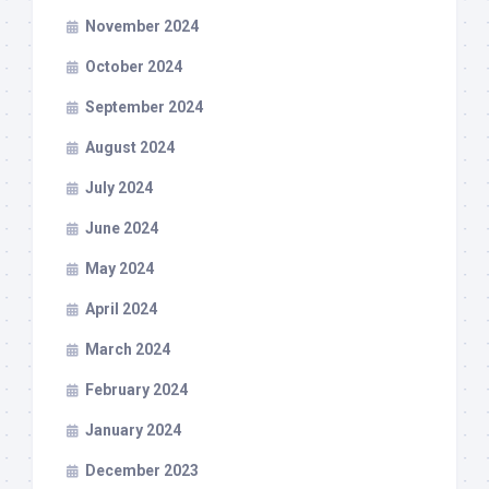
November 2024
October 2024
September 2024
August 2024
July 2024
June 2024
May 2024
April 2024
March 2024
February 2024
January 2024
December 2023