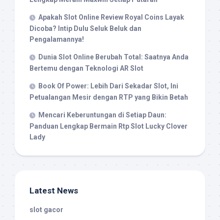
Apakah Slot Online Review Royal Coins Layak
Dicoba? Intip Dulu Seluk Beluk dan
Pengalamannya!
Dunia Slot Online Berubah Total: Saatnya Anda
Bertemu dengan Teknologi AR Slot
Book Of Power: Lebih Dari Sekadar Slot, Ini
Petualangan Mesir dengan RTP yang Bikin Betah
Mencari Keberuntungan di Setiap Daun:
Panduan Lengkap Bermain Rtp Slot Lucky Clover
Lady
Latest News
slot gacor