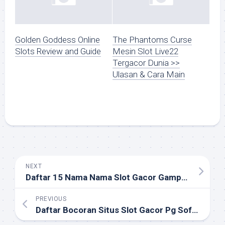
Golden Goddess Online
The Phantoms Curse
Slots Review and Guide
Mesin Slot Live22
Tergacor Dunia >>
Ulasan & Cara Main
NEXT
Daftar 15 Nama Nama Slot Gacor Gampang Menang Hari Ini Paling Paling Baru Resmi Dan Terpercaya 2022
PREVIOUS
Daftar Bocoran Situs Slot Gacor Pg Soft Bet 200 Hari Ini Rtp Tertinggi Mesin Absensi Sidik Jari Absensi Wajah Akses Kontrol Security Solution