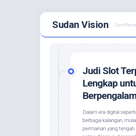
Skip
Sudan Vision
to
Cara Menan
content
Judi Slot Te
Lengkap unt
Berpengala
Dalam era digital sepert
berbagai kalangan, mula
permainan yang tengah n