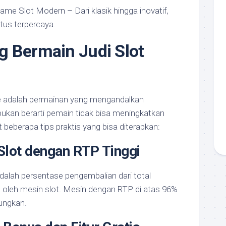
ame Slot Modern – Dari klasik hingga inovatif,
itus terpercaya.
 Bermain Judi Slot
ne adalah permainan yang mengandalkan
bukan berarti pemain tidak bisa meningkatkan
 beberapa tips praktis yang bisa diterapkan:
 Slot dengan RTP Tinggi
adalah persentase pengembalian dari total
 oleh mesin slot. Mesin dengan RTP di atas 96%
ungkan.