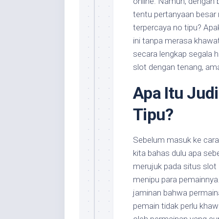
online. Namun, dengan 
tentu pertanyaan besar 
terpercaya no tipu? Ap
ini tanpa merasa khawat
secara lengkap segala h
slot dengan tenang, am
Apa Itu Jud
Tipu?
Sebelum masuk ke cara m
kita bahas dulu apa seben
merujuk pada situs slot 
menipu para pemainnya. 
jaminan bahwa permainan
pemain tidak perlu khawa