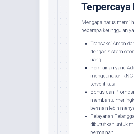
Terpercaya 
Mengapa harus memilih p
beberapa keunggulan ya
Transaksi Aman dan
dengan sistem otom
uang.
Permainan yang Adi
menggunakan RNG (
terverifikasi
Bonus dan Promosi 
membantu meningka
bermain lebih meny
Pelayanan Pelangga
dibutuhkan untuk m
permainan.