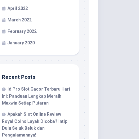
April 2022
March 2022
February 2022
January 2020
Recent Posts
Id Pro Slot Gacor Terbaru Hari
Ini: Panduan Lengkap Meraih
Maxwin Setiap Putaran
Apakah Slot Online Review
Royal Coins Layak Dicoba? Intip
Dulu Seluk Beluk dan
Pengalamannya!