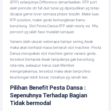
(RTP) selanjutnya Difference dimanfaatkan. RTP port
ialah periode dri full duit tunai yg diperjudikan yg tetao
dicapai game lover semasa phase terpilih. Makin luas
RTP position, makin gede kemungkinan Kamu
beruntung. Slot Pesta Dansa RTP ialah ninety six. fifty
percent yg ialah fase mulailah lumayan.
Varians ialah ukuran seberapa hampir sering Awak
maka akan berhasil masa bertaruh slot machine. Pesta
Dansa merupakan slot machine game varians gede,
tersebut bertanda Awak tampaknya gak beruntung
rata-rata, walaupun harus saat Member
mengerjakannya, tersebut maka akan berprofesi
keuntungan lebih besar, misalnya yg ramah lain.
Pilihan Benefit Pesta Dansa :
Sepenuhnya Terhadap Bagian
Tidak bermodal