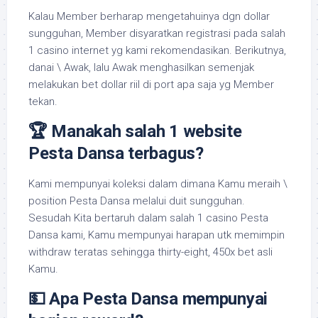
Kalau Member berharap mengetahuinya dgn dollar
sungguhan, Member disyaratkan registrasi pada salah
1 casino internet yg kami rekomendasikan. Berikutnya,
danai \ Awak, lalu Awak menghasilkan semenjak
melakukan bet dollar riil di port apa saja yg Member
tekan.
🏆 Manakah salah 1 website
Pesta Dansa terbagus?
Kami mempunyai koleksi dalam dimana Kamu meraih \
position Pesta Dansa melalui duit sungguhan.
Sesudah Kita bertaruh dalam salah 1 casino Pesta
Dansa kami, Kamu mempunyai harapan utk memimpin
withdraw teratas sehingga thirty-eight, 450x bet asli
Kamu.
💵 Apa Pesta Dansa mempunyai